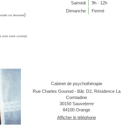
Samedi
9h - 12h
Dimanche
Fermé
)
ossible sur demande
(voir votre contrat)
Cabinet de psychothérapie
Rue Charles Gounod - Bât. D2, Résidence La
Comtadine
30150 Sauveterre
84100
Orange
Afficher le téléphone