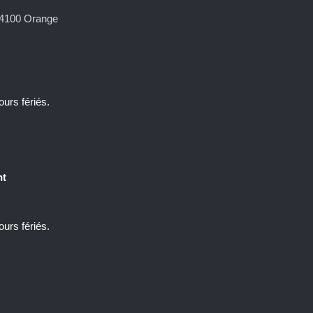
4100
Orange
urs fériés.
nt
urs fériés.