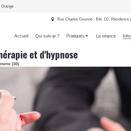
à Orange
Rue Charles Gounod - Bât. D2, Résidence 
Accueil
Qui suis-je ?
Pratiques
La séance
Info
hérapie et d'hypnose
terre (30)