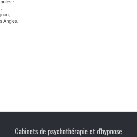
vantes :
,
gnon,
s Angles,
Cabinets de psychothérapie et d'hypnose